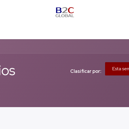
Sobre nosotros
Contáctenos
Helpdesk
Tutoriales
ios
Esta se
Clasificar por: