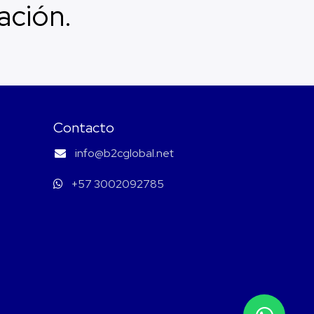
ación.
Contacto
info@b2cglobal.net
+57 3002092785