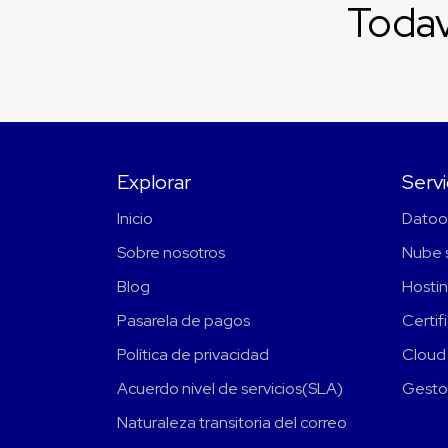
Todav
Explorar
Servi
Inicio
Datoo
Sobre nosotros
Nube s
Blog
Hostin
Pasarela de pagos
Certif
Política de privacidad
Cloud
Acuerdo nivel de servicios(SLA)
Gesto
Naturaleza transitoria del correo