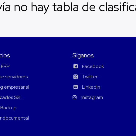
ía no hay tabla de clasific
cios
Síganos
 ERP
Facebook
e servidores
Twitter
g empresarial
LinkedIn
icados SSL
Instagram
 Backup
r documental